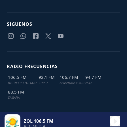
SIGUENOS
RADIO FRECUENCIAS
106.5 FM
92.1 FM
106.7 FM
94.7 FM
HIGUEY Y STO. DGO.
CIBAO
BARAHONA Y SUR
ESTE
88.5 FM
SAMANA
ZOL 106.5 FM
TODOS LOS DERECHOS RESERVADOS © 2024
JDL IT SOLUTIONS
RCC MEDIA