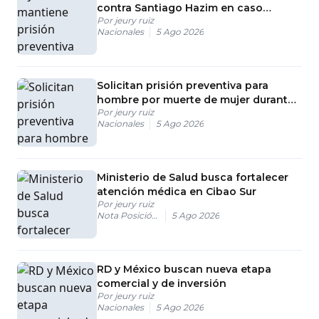
contra Santiago Hazim en caso
Por
jeury ruiz
Senasa
Nacionales
5 Ago 2026
Solicitan prisión preventiva para
hombre por muerte de mujer durante
Por
jeury ruiz
intento de robo en Piantini
Nacionales
5 Ago 2026
Ministerio de Salud busca fortalecer
atención médica en Cibao Sur
Por
jeury ruiz
Nota Posición #4
5 Ago 2026
RD y México buscan nueva etapa
comercial y de inversión
Por
jeury ruiz
Nacionales
5 Ago 2026