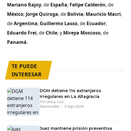
Mariano Rajoy
, de
España
;
Felipe Calderón
, de
México
;
Jorge Quiroga
, de
Bolivia
;
Mauricio Macri
,
de
Argentina
;
Guillermo Lasso
, de
Ecuador
;
Eduardo Frei
, de
Chile
, y
Mireya Moscoso
, de
Panamá
.
TE PUEDE
INTERESAR
DGM detiene 114 extranjeros
irregulares en La Altagracia
Por
jeury ruiz
Nacionales
5 Ago 2026
Juez mantiene prisión preventiva