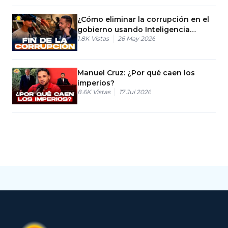
¿Cómo eliminar la corrupción en el
gobierno usando Inteligencia
1.8K
Vistas
26 May 2026
Artificial?
Manuel Cruz: ¿Por qué caen los
imperios?
8.6K
Vistas
17 Jul 2026