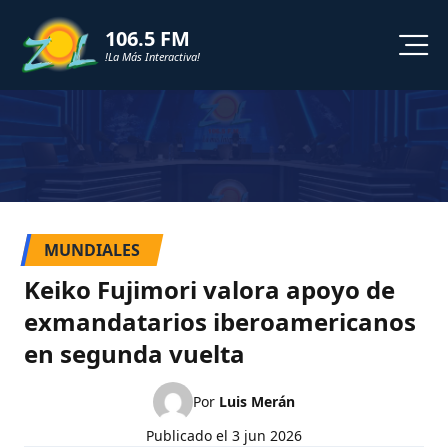
106.5 FM
!La Más Interactiva!
PROGRAMACION
NOTICIAS
VIDEOS
MUNDIALES
SHORTS
Keiko Fujimori valora apoyo de
exmandatarios iberoamericanos
PODCAST
en segunda vuelta
ZOL TV
Por
Luis Merán
Publicado el
3 jun 2026