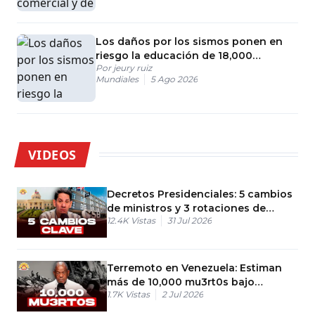
Los daños por los sismos ponen en
riesgo la educación de 18,000
Por
jeury ruiz
estudiantes en Venezuela
Mundiales
5 Ago 2026
VIDEOS
Decretos Presidenciales: 5 cambios
de ministros y 3 rotaciones de
12.4K
Vistas
31 Jul 2026
ministerios
Terremoto en Venezuela: Estiman
más de 10,000 mu3rt0s bajo
1.7K
Vistas
2 Jul 2026
escombros