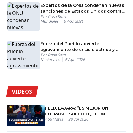
Expertos de la ONU condenan nuevas
sanciones de Estados Unidos contra
Por
Rosa Soto
Cuba
Mundiales
6 Ago 2026
Fuerza del Pueblo advierte
agravamiento de crisis eléctrica y
Por
Rosa Soto
cuestiona inversiones en el sector
Nacionales
6 Ago 2026
VIDEOS
FÉLIX LAJARA: “ES MEJOR UN
CULPABLE SUELTO QUE UN
458
Vistas
28 Jul 2026
INOCENTE PRESO”