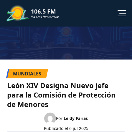
106.5 FM
!La Más Interactiva!
PROGRAMACION
NOTICIAS
VIDEOS
MUNDIALES
SHORTS
León XIV Designa Nuevo jefe
para la Comisión de Protección
PODCAST
de Menores
ZOL TV
Por
Leidy Farias
Publicado el
6 jul 2025