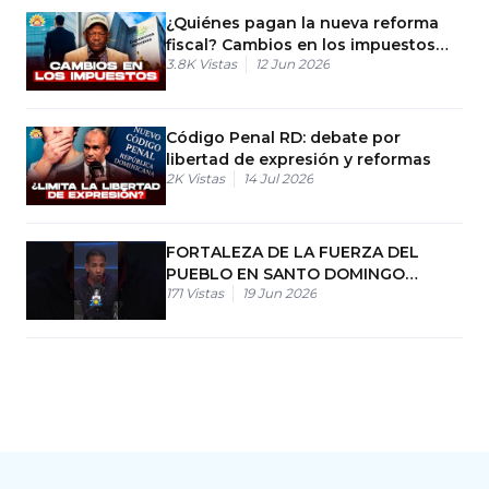
¿Quiénes pagan la nueva reforma
fiscal? Cambios en los impuestos
3.8K
Vistas
12 Jun 2026
del país
Código Penal RD: debate por
libertad de expresión y reformas
2K
Vistas
14 Jul 2026
FORTALEZA DE LA FUERZA DEL
PUEBLO EN SANTO DOMINGO
171
Vistas
19 Jun 2026
NORTE