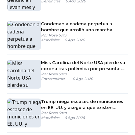
Denuncias
6 Ago 2026
Condenan a cadena perpetua a
hombre que arrolló una marcha
Por
Rosa Soto
sindical en Múnich
Mundiales
6 Ago 2026
Miss Carolina del Norte USA pierde su
corona tras polémica por presuntas
Por
Rosa Soto
publicaciones racistas
Entretenimiento
6 Ago 2026
Trump niega escasez de municiones
en EE. UU. y asegura que existen
Por
Rosa Soto
“cantidades masivas”
Mundiales
6 Ago 2026