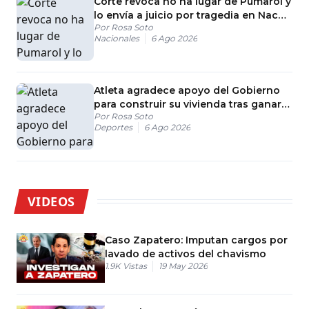
Corte revoca no ha lugar de Pumarol y
lo envía a juicio por tragedia en Naco;
Por
Rosa Soto
familia Handal reacciona
Nacionales
6 Ago 2026
Atleta agradece apoyo del Gobierno
para construir su vivienda tras ganar
Por
Rosa Soto
medalla en JCCSD 2026
Deportes
6 Ago 2026
VIDEOS
Caso Zapatero: Imputan cargos por
lavado de activos del chavismo
1.9K
Vistas
19 May 2026