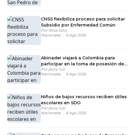
CNSS flexibiliza proceso para solicitar
Subsidio por Enfermedad Común
Por
Rosa Soto
Nacionales
6 Ago 2026
Abinader viajará a Colombia para
participar en la toma de posesión de
Por
jeury ruiz
Abelardo de la Espriella
Nacionales
6 Ago 2026
Niños de bajos recursos reciben útiles
escolares en SDO
Por
jeury ruiz
Nacionales
6 Ago 2026