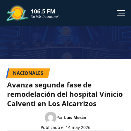
106.5 FM
!La Más Interactiva!
PROGRAMACION
NOTICIAS
VIDEOS
NACIONALES
SHORTS
Avanza segunda fase de
remodelación del hospital Vinicio
PODCAST
Calventi en Los Alcarrizos
ZOL TV
Por
Luis Merán
Publicado el
14 may 2026