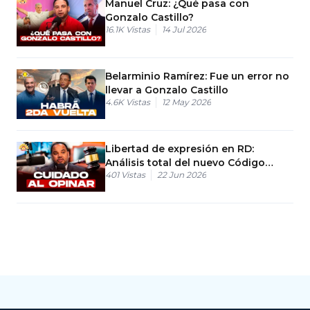
Manuel Cruz: ¿Qué pasa con
Gonzalo Castillo?
16.1K
Vistas
14 Jul 2026
Belarminio Ramírez: Fue un error no
llevar a Gonzalo Castillo
4.6K
Vistas
12 May 2026
Libertad de expresión en RD:
Análisis total del nuevo Código
401
Vistas
22 Jun 2026
Penal