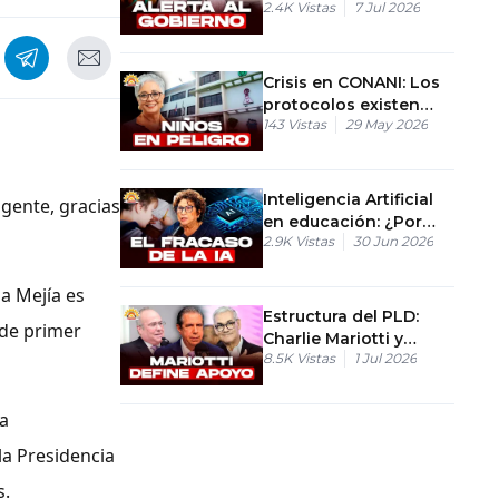
2.4K
Vistas
7 Jul 2026
nuevas protestas en el
país
Crisis en CONANI: Los
protocolos existen
143
Vistas
29 May 2026
desde 2004 y el
sistema colapsó
Inteligencia Artificial
 gente, gracias
en educación: ¿Por
2.9K
Vistas
30 Jun 2026
qué empeora el
rendimiento escolar?
na Mejía es
Estructura del PLD:
 de primer
Charlie Mariotti y
8.5K
Vistas
1 Jul 2026
exsenadores apoyan a
Gonzalo Castillo
ma
la Presidencia
s.