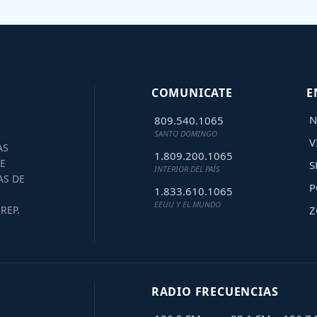
COMUNICATE
E
N
809.540.1065
SANTO DOMINGO
V
AS
1.809.200.1065
E
S
INTERIOR DEL PAÍS
AS DE
P
1.833.610.1065
EEUU Y EL MUNDO
Z
REP.
RADIO FRECUENCIAS