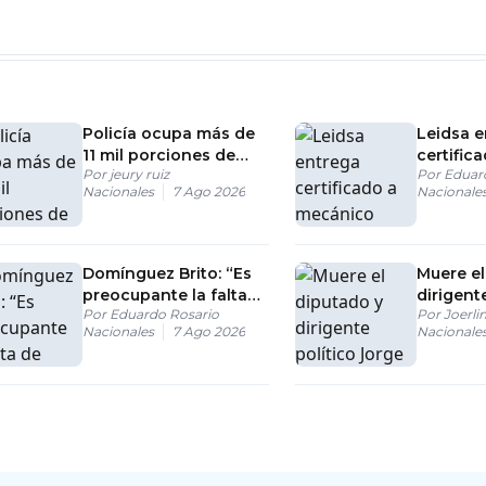
Policía ocupa más de
Leidsa e
11 mil porciones de
certific
Por
jeury ruiz
Por
Eduar
presunta drogas en
ganador
Nacionales
7 Ago 2026
Nacionale
SDN
millones
Domínguez Brito: “Es
Muere el
preocupante la falta
dirigent
Por
Eduardo Rosario
Por
Joerli
de confianza de los
Jorge Frí
Nacionales
7 Ago 2026
Nacionale
jueces en el CNM
días co
salud