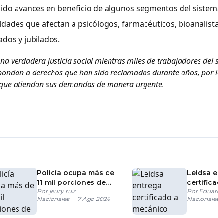
ido avances en beneficio de algunos segmentos del sistema
dades que afectan a psicólogos, farmacéuticos, bioanalista
dos y jubilados.
 verdadera justicia social mientras miles de trabajadores del 
spondan a derechos que han sido reclamados durante años, por 
a que atiendan sus demandas de manera urgente.
Policía ocupa más de
Leidsa e
11 mil porciones de
certific
Por
jeury ruiz
Por
Eduar
presunta drogas en
ganador
Nacionales
7 Ago 2026
Nacionale
SDN
millones