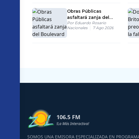
SDE
Obras Públicas
asfaltará zanja del
Por
Eduardo Rosario
Boulevard Turístico del
Nacionales
7 Ago 2026
Este tras gestión del
Intrant
106.5 FM
!La Más Interactiva!
SOMOS UNA EMISORA ESPECIALIZADA EN PROGRAM