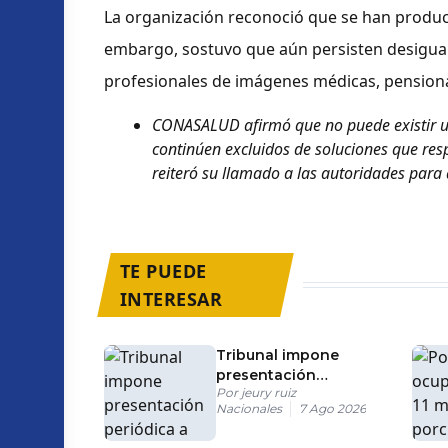
La organización reconoció que se han produc
embargo, sostuvo que aún persisten desigual
profesionales de imágenes médicas, pensiona
CONASALUD afirmó que no puede existir una
continúen excluidos de soluciones que re
reiteró su llamado a las autoridades par
TE PUEDE
INTERESAR
Tribunal impone
presentación
Por
jeury ruiz
periódica a hombre
Nacionales
7 Ago 2026
procesado tras
incendio en tienda de