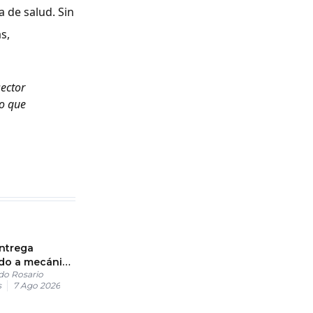
 de salud. Sin
s,
sector
lo que
ntrega
ado a mecánico
do Rosario
 de 37
s
7 Ago 2026
 con el Loto