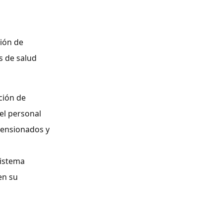
ión de
s de salud
ción de
el personal
pensionados y
sistema
en su