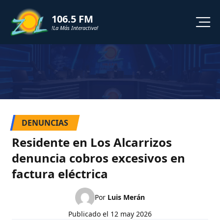
106.5 FM
!La Más Interactiva!
PROGRAMACION
NOTICIAS
VIDEOS
DENUNCIAS
SHORTS
Residente en Los Alcarrizos
denuncia cobros excesivos en
PODCAST
factura eléctrica
ZOL TV
Por
Luis Merán
Publicado el
12 may 2026