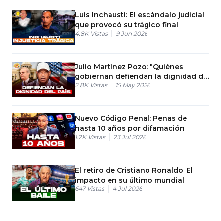
Luis Inchausti: El escándalo judicial
que provocó su trágico final
4.8K
Vistas
9 Jun 2026
Julio Martínez Pozo: "Quiénes
gobiernan defiendan la dignidad de
2.8K
Vistas
15 May 2026
este país"
Nuevo Código Penal: Penas de
hasta 10 años por difamación
1.2K
Vistas
23 Jul 2026
El retiro de Cristiano Ronaldo: El
impacto en su último mundial
647
Vistas
4 Jul 2026