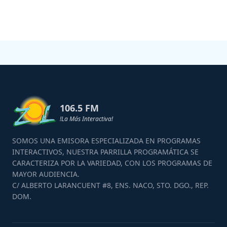
106.5 FM
!La Más Interactiva!
SOMOS UNA EMISORA ESPECIALIZADA EN PROGRAMAS
INTERACTIVOS, NUESTRA PARRILLA PROGRAMÁTICA SE
CARACTERIZA POR LA VARIEDAD, CON LOS PROGRAMAS DE
MAYOR AUDIENCIA.
C/ ALBERTO LARANCUENT #8, ENS. NACO, STO. DGO., REP.
DOM.