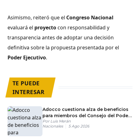
Asimismo, reiteró que el
Congreso Nacional
evaluará el
proyecto
con responsabilidad y
transparencia antes de adoptar una decisión
definitiva sobre la propuesta presentada por el
Poder Ejecutivo
.
TE PUEDE
INTERESAR
Adocco cuestiona alza de beneficios
para miembros del Consejo del Poder
Por
Luis Merán
Judicial
Nacionales
5 Ago 2026