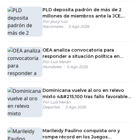
PLD deposita padrón de más de 2
millones de miembros ante la JCE,
Por
jeury ruiz
según Danilo Díaz
Nacionales
5 Ago 2026
OEA analiza convocatoria para
responder a situación política en
Por
Luis Merán
Nicaragua
Mundiales
5 Ago 2026
Dominicana vuelve al oro en relevo
mixto 4&#215;100 tras fallo favorable
Por
Luis Merán
en apelación
Deportes
5 Ago 2026
Marileidy Paulino conquista oro y
rompe récord en los Juegos