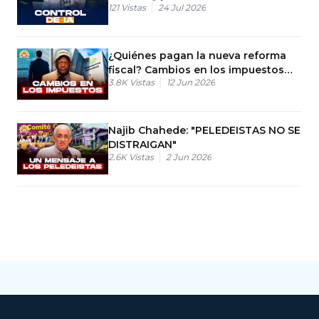
121
Vistas
24 Jul 2026
¿Quiénes pagan la nueva reforma
fiscal? Cambios en los impuestos
3.8K
Vistas
12 Jun 2026
del país
Najib Chahede: "PELEDEISTAS NO SE
DISTRAIGAN"
2.6K
Vistas
2 Jun 2026