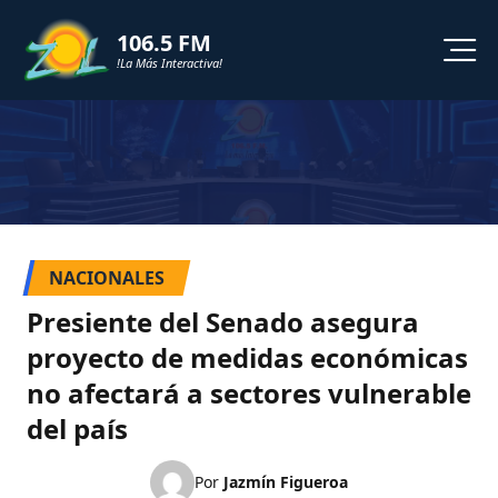
106.5 FM
!La Más Interactiva!
PROGRAMACION
NOTICIAS
VIDEOS
NACIONALES
SHORTS
Presiente del Senado asegura
proyecto de medidas económicas
PODCAST
no afectará a sectores vulnerable
del país
ZOL TV
Por
Jazmín Figueroa