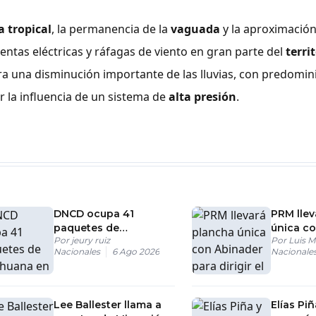
 tropical
, la permanencia de la
vaguada
y la aproximación
tas eléctricas y ráfagas de viento en gran parte del
terri
a una disminución importante de las lluvias, con predomin
la influencia de un sistema de
alta presión
.
DNCD ocupa 41
PRM llev
paquetes de
única c
Por
jeury ruiz
Por
Luis M
marihuana en carga
para diri
Nacionales
6 Ago 2026
Nacionale
procedente de EE. UU.
Lee Ballester llama a
Elías Pi