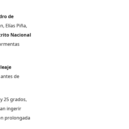
dro de
, Elías Piña,
trito Nacional
tormentas
leaje
 antes de
y 25 grados,
n ingerir
ción prolongada