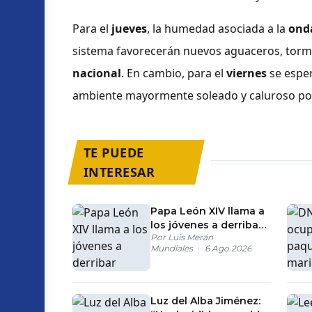
Para el
jueves
, la humedad asociada a la
onda
sistema favorecerán nuevos aguaceros, tormen
nacional
. En cambio, para el
viernes
se esper
ambiente mayormente soleado y caluroso por 
TE PUEDE
INTERESAR
Papa León XIV llama a
los jóvenes a derribar
Por
Luis Merán
barreras creadas por
Mundiales
6 Ago 2026
el miedo y los
prejuicios
Luz del Alba Jiménez: