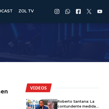
DCAST
ZOL TV
VIDEOS
nen
Roberto Santana: La
contundente medida