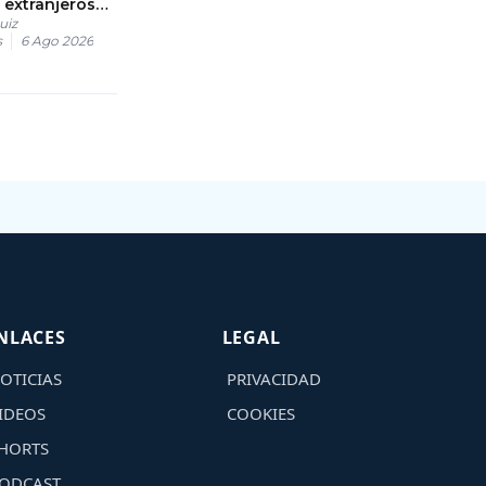
extranjeros
uiz
os en
s
6 Ago 2026
vos DGM
NLACES
LEGAL
OTICIAS
PRIVACIDAD
IDEOS
COOKIES
HORTS
ODCAST