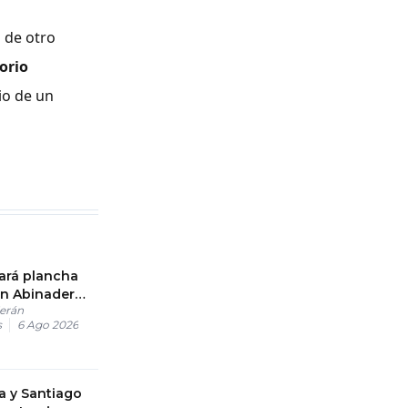
 de otro
torio
io de un
ará plancha
on Abinader
erán
gir el partido
s
6 Ago 2026
ña y Santiago