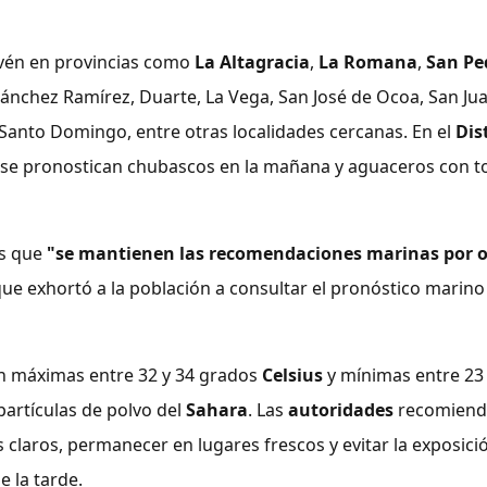
evén en provincias como
La Altagracia
,
La Romana
,
San Pe
ánchez Ramírez, Duarte, La Vega, San José de Ocoa, San Juan
Santo Domingo, entre otras localidades cercanas. En el
Dis
se pronostican chubascos en la mañana y aguaceros con 
s que
"se mantienen las recomendaciones marinas por o
 que exhortó a la población a consultar el pronóstico marino
n máximas entre 32 y 34 grados
Celsius
y mínimas entre 23 
partículas de polvo del
Sahara
. Las
autoridades
recomienda
es claros, permanecer en lugares frescos y evitar la exposi
e la tarde.