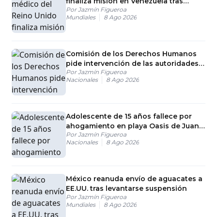
finaliza misión en Venezuela tras
Por
Jazmín Figueroa
terremotos
Mundiales
8 Ago 2026
Comisión de los Derechos Humanos
pide intervención de las autoridades
Por
Jazmín Figueroa
en las playas de Juan Dolio
Nacionales
8 Ago 2026
Adolescente de 15 años fallece por
ahogamiento en playa Oasis de Juan
Por
Jazmín Figueroa
Dolio, SPM
Nacionales
8 Ago 2026
México reanuda envío de aguacates a
EE.UU. tras levantarse suspensión
Por
Jazmín Figueroa
Mundiales
8 Ago 2026