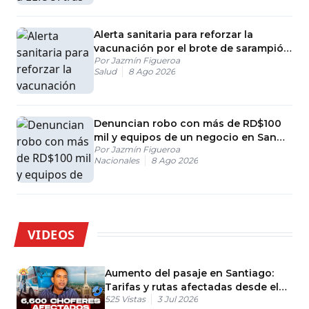
Alerta sanitaria para reforzar la
vacunación por el brote de sarampión
Por
Jazmín Figueroa
en América
Salud
8 Ago 2026
Denuncian robo con más de RD$100
mil y equipos de un negocio en San
Por
Jazmín Figueroa
José de Ocoa
Nacionales
8 Ago 2026
VIDEOS
Aumento del pasaje en Santiago:
Tarifas y rutas afectadas desde el
525
Vistas
3 Jul 2026
lunes