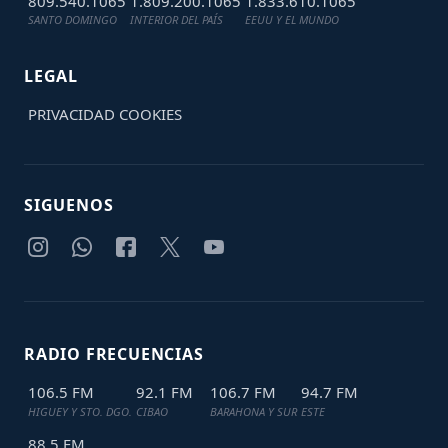
809.540.1065
1.809.200.1065
1.833.610.1065
SANTO DOMINGO
INTERIOR DEL PAÍS
EEUU Y EL MUNDO
LEGAL
PRIVACIDAD
COOKIES
SIGUENOS
RADIO FRECUENCIAS
106.5 FM
92.1 FM
106.7 FM
94.7 FM
HIGUEY Y STO. DGO.
CIBAO
BARAHONA Y SUR
ESTE
88.5 FM