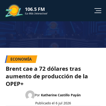
106.5 FM
!La Más Interactiva!
PROGRAMACION
NOTICIAS
VIDEOS
ECONOMÍA
SHORTS
Brent cae a 72 dólares tras
aumento de producción de la
PODCAST
OPEP+
ZOL TV
Por
Katherine Castillo Payán
Publicado el
6 jul 2026